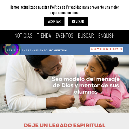
Hemos actualizado nuestra Política de Privacidad para proveerte una mejor
experiencia en línea.
ACEPTAR
REVISAR
NOTICIAS
TIENDA
EVENTOS
BUSCAR
ENGLISH
COMPRA HOY »
Sea modelo del mensaje
de Dios y mentor de sus
alumnos
DEJE UN LEGADO ESPIRITUAL